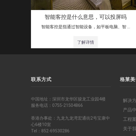
智能客控是什么意思，可以投屏吗
智能客控是指通过智能设备，如平板电脑、智 …
了解详情
联系方式
格莱美
中国地址：深圳市龙华区骏龙工业园4楼
解决
服务电话：0755-21504866
产品
香港办事处：九龙九龙湾宏通街2号宝康中
工程
心6楼10室
关于
Tel：852-69530286