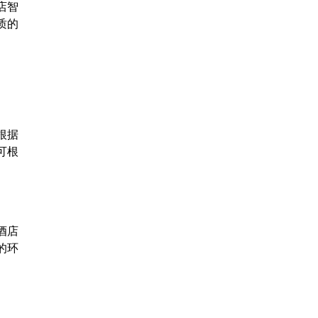
店智
质的
根据
可根
酒店
的环