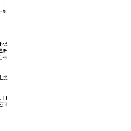
同时
达到
不仅
通照
店带
上线
，口
还可