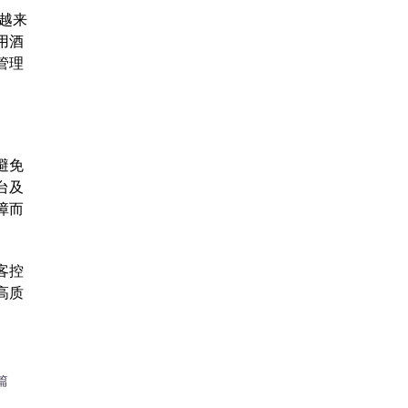
越来
用酒
管理
避免
台及
障而
客控
高质
篇