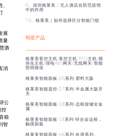
性、
9、深圳格莱美：无人酒店在防范疫情
中的作用
灯
10、格莱美｜如何选择区分智能门锁
发展
明星产品
质量
慧酒
格莱美客控主机-客控主机-RCU主机/模
块化主机/强电485网关/无线网关/智能
照明模块
客消
格莱美智能面板-D6系列-塑料大阪
格莱美智能遥控-D7系列-半金属大阪开
关
研公
格莱美智能面板-D8系列-边框按键全金
属
能控
音箱
格莱美智能面板-C8系列-锌合金边框，
到智
触摸面板
格莱美智能面板-H8系列-欢朋系列，