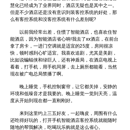
慧化已经成为了业界同时，酒店无疑也是其中之一。
但是不少酒店还是没有意识到装客控系统的好处，那
么有客控系统和没客控系统有什么差别呢?
以前我经常出差，住惯了智能酒店，也喜欢住智
能酒店，因为智能酒店省心呐!我去了xx酒店，在前台
拿了房卡，一进门空调就是适宜的25度，房间很凉
快，顿时感到心旷适宜。我喜欢追剧，尤其是美剧，
比如说蝙蝠侠和绿巨人，还有神盾局，在酒店电视上
看着，打手机，用手机同屏，去上厕所都能看，当然
现在被广电总局禁播了啊。
晚上睡觉，手机控制窗帘，让它都关掉，安静的
环境和低噪音才是我要的。晚上睡觉一觉到天亮，温
度从开始到现在都一直刚刚好。
来到这里约上三五好友，一起嗨皮，周围有什么
还吃得好玩的，打开手机智能酒店客控系统就能随时
随地的帮我解决，吃喝玩乐购就是这么省心。