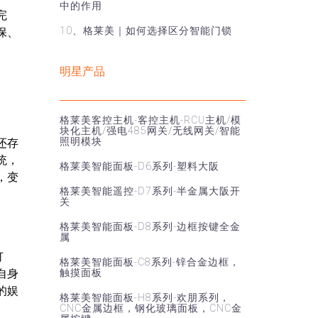
中的作用
完
10、格莱美｜如何选择区分智能门锁
保、
明星产品
格莱美客控主机-客控主机-RCU主机/模
块化主机/强电485网关/无线网关/智能
照明模块
还存
统，
格莱美智能面板-D6系列-塑料大阪
，变
格莱美智能遥控-D7系列-半金属大阪开
关
格莱美智能面板-D8系列-边框按键全金
属
灯
格莱美智能面板-C8系列-锌合金边框，
自身
触摸面板
的娱
格莱美智能面板-H8系列-欢朋系列，
CNC金属边框，钢化玻璃面板，CNC金