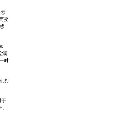
供怎
而变
感
体
空调
一时
我们打
对于
P、