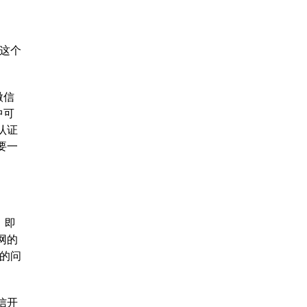
这个
微信
中可
认证
要一
，即
网的
的问
信开