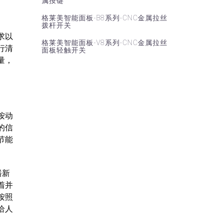
属按键
格莱美智能面板-B8系列-CNC金属拉丝
拨杆开关
求以
格莱美智能面板-V8系列-CNC金属拉丝
行清
面板轻触开关
量，
按动
的信
节能
崭新
着并
按照
给人