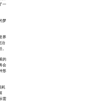
了一
的梦
世界
境治
任。
展的
将会
种形
损耗
算
际需