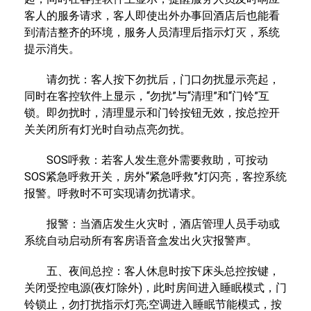
客人的服务请求，客人即使出外办事回酒店后也能看
到清洁整齐的环境，服务人员清理后指示灯灭，系统
提示消失。
请勿扰：客人按下勿扰后，门口勿扰显示亮起，
同时在客控软件上显示，“勿扰”与“清理”和“门铃”互
锁。即勿扰时，清理显示和门铃按钮无效，按总控开
关关闭所有灯光时自动点亮勿扰。
SOS呼救：若客人发生意外需要救助，可按动
SOS紧急呼救开关，房外“紧急呼救”灯闪亮，客控系统
报警。呼救时不可实现请勿扰请求。
报警：当酒店发生火灾时，酒店管理人员手动或
系统自动启动所有客房语音盒发出火灾报警声。
五、夜间总控：客人休息时按下床头总控按键，
关闭受控电源(夜灯除外)，此时房间进入睡眠模式，门
铃锁止，勿打扰指示灯亮;空调进入睡眠节能模式，按