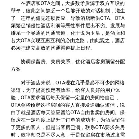
在酒店和OTA之间，大多数矛盾源于双方互设的
壁垒，彼此之间缺乏一个足够开放的对话机制，滋生
了一连串的偏见连锁反应，导致酒店断供OTA、OTA
频繁促销侵蚀酒店利润等恶性事件层出不穷。发展与
维系一个畅通的沟通管道，化干戈为玉帛，是酒店和
各大OTA实现互惠互利的必由之路，由此观之，酒店
必须把建立高效的沟通渠道提上日程。
协调保留房、关房关系，优化酒店客房预留分配
方案
对于酒店来说，OTA现在几乎是必不可少的网络
渠道，为了提高预定有效率，给客人良好的用户体
验，OTA要求酒店每天保留一定量的房间给自己，
OTA会将预定这些房间的客人直接发送确认短信，说
白了就是酒店每天答应留给OTA自由售卖的房间。保
留房在一定程度上提升了订单的成功率，为酒店留住
了更多的客人，但是当客房已满，联系OTA要求关房
时，效率却总是不尽人意，于是保留房在市场过度需